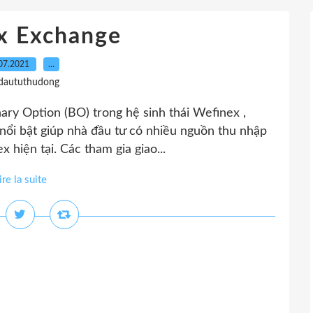
x Exchange
07.2021
…
 daututhudong
inary Option (BO) trong hệ sinh thái Wefinex ,
 nổi bật giúp nhà đầu tư có nhiều nguồn thu nhập
 hiện tại. Các tham gia giao...
ire la suite