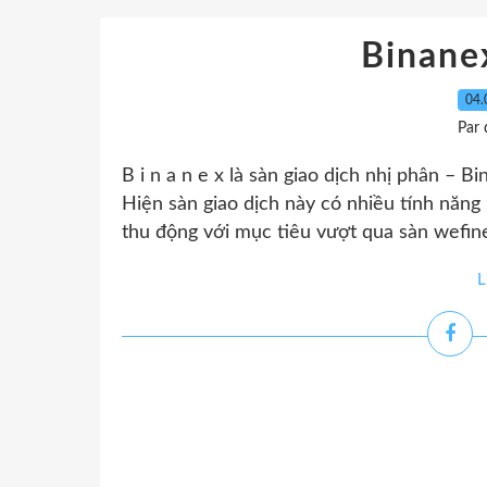
Binane
04.
Par
B i n a n e x là sàn giao dịch nhị phân – B
Hiện sàn giao dịch này có nhiều tính năng
thu động với mục tiêu vượt qua sàn wefinex
L