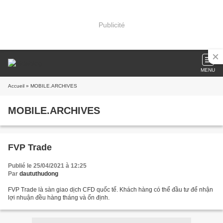
Publicité
MENU
Accueil
» MOBILE.ARCHIVES
MOBILE.ARCHIVES
FVP Trade
Publié le 25/04/2021 à 12:25
Par
daututhudong
FVP Trade là sàn giao dịch CFD quốc tế. Khách hàng có thể đầu tư để nhận
lợi nhuận đều hàng tháng và ổn định.