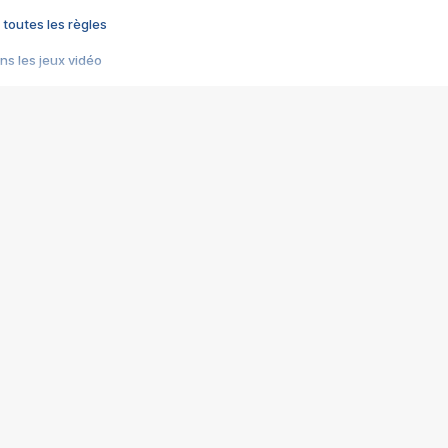
 toutes les règles
s les jeux vidéo
us choquant de Rockstar ? - Le scandale BULLY
e plus moche de Steam
du RÊVE tourne au CAUCHEMAR
pendant 8 heures
it… à tort
umiliés par un jeu vidéo
ire - Final Fantasy 8
ti un empire - Age of Empires
story DOFUS
tard, il crée l'un des pires jeux de tous les temps, MindsEye.