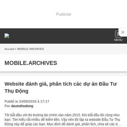
Publicité
MENU
Accueil
» MOBILE.ARCHIVES
MOBILE.ARCHIVES
Website đánh giá, phân tích các dự án Đầu Tư
Thụ Động
Publié le 24/08/2020 à 17:17
Par
daututhudong
Tôi bắt đầu với thị trường tài chính vào năm 2015. Khi bắt đầu tôi cũng như
bạn. Tìm hiểu rất nhiều để kiếm tiền. Vậy nên tôi lập ra website Đầu Tư Thụ
Động này để giúp các bạn. Mục đích để đánh giá, phân tích, chia sẻ các dự